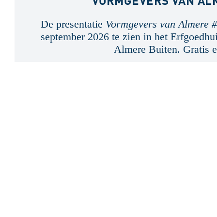
VORMGEVERS VAN AL
De presentatie
Vormgevers van Almere 
september 2026 te zien in het Erfgoedhui
Almere Buiten. Gratis e
Stadsarchief Almere bewaart meer 
geschiedenis van Almere. Tiendui
documenten, boeken, bouwdossiers,
audio-visueel materiaal zijn besch
veel is online te vinden via deze w