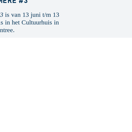
MERE #3
#3
is van 13 juni t/m 13
s in het Cultuurhuis in
ntree.
dan 50 jaar
zenden
 foto's en
ikbaar. Heel
ebsite of de