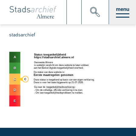
Direct
menu
naar
stadsarchief
paginainhoud