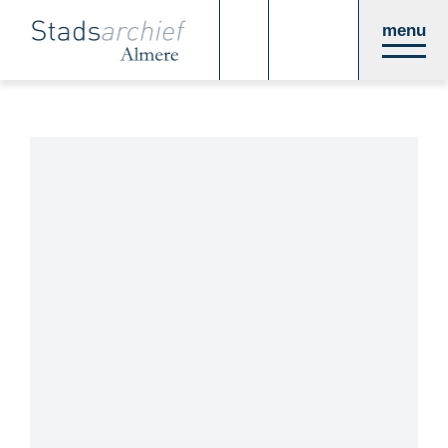
Direct
menu
naar
paginainhoud
NU TE ZIEN: THUIS IN